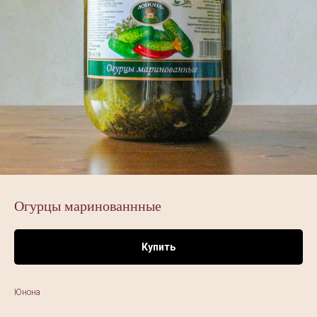
Огурцы маринованнные
Купить
Юнона